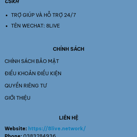
CSKH
TRỢ GIÚP VÀ HỖ TRỢ 24/7
TÊN WECHAT: 8LIVE
CHÍNH SÁCH
CHÍNH SÁCH BẢO MẬT
ĐIỀU KHOẢN ĐIỀU KIỆN
QUYỀN RIÊNG TƯ
GIỚI THIỆU
LIÊN HỆ
Website:
https://8live.network/
Phone:
0383284936