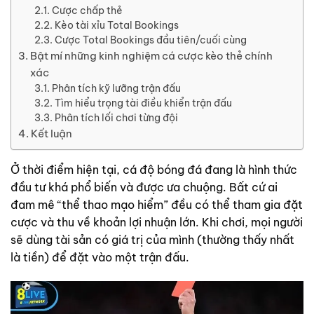
Cược chấp thẻ
Kèo tài xỉu Total Bookings
Cược Total Bookings đầu tiên/cuối cùng
Bật mí những kinh nghiệm cá cược kèo thẻ chính
xác
Phân tích kỹ lưỡng trận đấu
Tìm hiểu trọng tài điều khiển trận đấu
Phân tích lối chơi từng đội
Kết luận
Ở thời điểm hiện tại, cá độ bóng đá đang là hình thức
đầu tư khá phổ biến và được ưa chuộng. Bất cứ ai
đam mê “thể thao mạo hiểm” đều có thể tham gia đặt
cược và thu về khoản lợi nhuận lớn. Khi chơi, mọi người
sẽ dùng tài sản có giá trị của mình (thường thấy nhất
là tiền) để đặt vào một trận đấu.