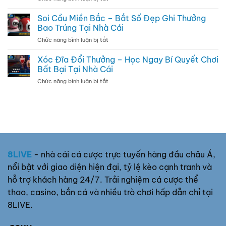
Số
Soi
Chia
Dẫn
Cầu
Soi Cầu Miền Bắc – Bắt Số Đẹp Ghi Thưởng
Sẻ
Đầu
Miền
Của
Bao Trúng Tại Nhà Cái
Xu
Nam
Chuyên
Hướng
Chức năng bình luận bị tắt
ở
Qua
Gia
2025
Soi
Nhiều
–
Cầu
Xóc Đĩa Đổi Thưởng – Học Ngay Bí Quyết Chơi
Cách
Hữu
Miền
Hữu
Bất Bại Tại Nhà Cái
Ích,
Bắc
Hiệu,
Dễ
Chức năng bình luận bị tắt
ở
–
Bao
Ăn
Xóc
Bắt
Săn
Thưởng
Đĩa
Số
Thưởng
Đổi
Đẹp
Đậm
Thưởng
Ghi
–
Thưởng
Học
Bao
Ngay
Trúng
Bí
Tại
8LIVE
- nhà cái cá cược trực tuyến hàng đầu châu Á,
Quyết
Nhà
nổi bật với giao diện hiện đại, tỷ lệ kèo cạnh tranh và
Chơi
Cái
Bất
hỗ trợ khách hàng 24/7. Trải nghiệm cá cược thể
Bại
thao, casino, bắn cá và nhiều trò chơi hấp dẫn chỉ tại
Tại
Nhà
8LIVE.
Cái