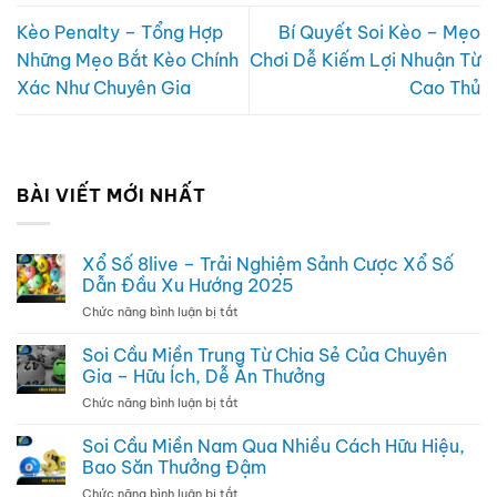
Kèo Penalty – Tổng Hợp
Bí Quyết Soi Kèo – Mẹo
Những Mẹo Bắt Kèo Chính
Chơi Dễ Kiếm Lợi Nhuận Từ
Xác Như Chuyên Gia
Cao Thủ
BÀI VIẾT MỚI NHẤT
Xổ Số 8live – Trải Nghiệm Sảnh Cược Xổ Số
Dẫn Đầu Xu Hướng 2025
Chức năng bình luận bị tắt
ở
Xổ
Số
Soi Cầu Miền Trung Từ Chia Sẻ Của Chuyên
8live
Gia – Hữu Ích, Dễ Ăn Thưởng
–
Chức năng bình luận bị tắt
ở
Trải
Soi
Nghiệm
Cầu
Soi Cầu Miền Nam Qua Nhiều Cách Hữu Hiệu,
Sảnh
Miền
Cược
Bao Săn Thưởng Đậm
Trung
Xổ
Chức năng bình luận bị tắt
ở
Từ