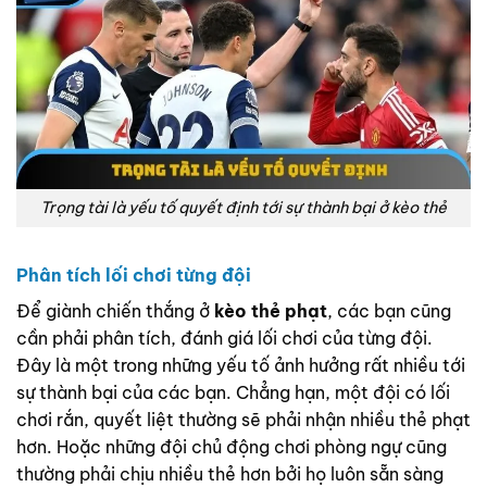
Trọng tài là yếu tố quyết định tới sự thành bại ở kèo thẻ
Phân tích lối chơi từng đội
Để giành chiến thắng ở
kèo thẻ phạt
, các bạn cũng
cần phải phân tích, đánh giá lối chơi của từng đội.
Đây là một trong những yếu tố ảnh hưởng rất nhiều tới
sự thành bại của các bạn. Chẳng hạn, một đội có lối
chơi rắn, quyết liệt thường sẽ phải nhận nhiều thẻ phạt
hơn. Hoặc những đội chủ động chơi phòng ngự cũng
thường phải chịu nhiều thẻ hơn bởi họ luôn sẵn sàng