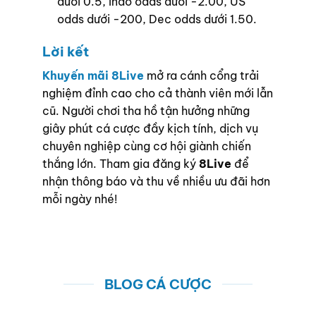
dưới 0.5, Indo odds dưới -2.00, US
odds dưới -200, Dec odds dưới 1.50.
Lời kết
Khuyến mãi 8Live
mở ra cánh cổng trải
nghiệm đỉnh cao cho cả thành viên mới lẫn
cũ. Người chơi tha hồ tận hưởng những
giây phút cá cược đầy kịch tính, dịch vụ
chuyên nghiệp cùng cơ hội giành chiến
thắng lớn. Tham gia đăng ký
8Live
để
nhận thông báo và thu về nhiều ưu đãi hơn
mỗi ngày nhé!
BLOG CÁ CƯỢC