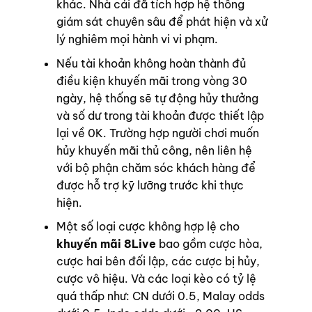
khác. Nhà cái đã tích hợp hệ thống
giám sát chuyên sâu để phát hiện và xử
lý nghiêm mọi hành vi vi phạm.
Nếu tài khoản không hoàn thành đủ
điều kiện khuyến mãi trong vòng 30
ngày, hệ thống sẽ tự động hủy thưởng
và số dư trong tài khoản được thiết lập
lại về 0K. Trường hợp người chơi muốn
hủy khuyến mãi thủ công, nên liên hệ
với bộ phận chăm sóc khách hàng để
được hỗ trợ kỹ lưỡng trước khi thực
hiện.
Một số loại cược không hợp lệ cho
khuyến mãi 8Live
bao gồm cược hòa,
cược hai bên đối lập, các cược bị hủy,
cược vô hiệu. Và các loại kèo có tỷ lệ
quá thấp như: CN dưới 0.5, Malay odds