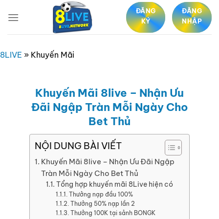
Bỏ
ĐĂNG
ĐĂNG
qua
KÝ
NHẬP
nội
dung
8LIVE
»
Khuyến Mãi
Khuyến Mãi 8live – Nhận Ưu
Đãi Ngập Tràn Mỗi Ngày Cho
Bet Thủ
NỘI DUNG BÀI VIẾT
Khuyến Mãi 8live – Nhận Ưu Đãi Ngập
Tràn Mỗi Ngày Cho Bet Thủ
Tổng hợp khuyến mãi 8Live hiện có
Thưởng nạp đầu 100%
Thưởng 50% nạp lần 2
Thưởng 100K tại sảnh BONGK