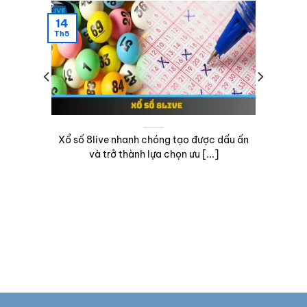
14
Th5
 với
Xổ số 8live nhanh chóng tạo được dấu ấn
.]
và trở thành lựa chọn ưu [...]