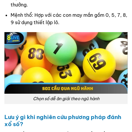
thưởng.
Mệnh thổ: Hợp với các con may mắn gồm 0, 5, 7, 8,
9 sử dụng thiết lập lô.
Chọn số dễ ăn giải theo ngũ hành
Lưu ý gì khi nghiên cứu phương pháp đánh
xổ số?