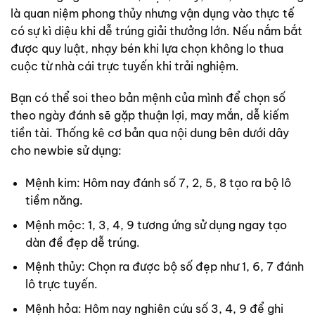
là quan niệm phong thủy nhưng vận dụng vào thực tế
có sự kì diệu khi dễ trúng giải thưởng lớn. Nếu nắm bắt
được quy luật, nhạy bén khi lựa chọn không lo thua
cuộc từ nhà cái trực tuyến khi trải nghiệm.
Bạn có thể soi theo bản mệnh của mình để chọn số
theo ngày đánh sẽ gặp thuận lợi, may mắn, dễ kiếm
tiền tài. Thống kê cơ bản qua nội dung bên dưới dây
cho newbie sử dụng:
Mệnh kim: Hôm nay đánh số 7, 2, 5, 8 tạo ra bộ lô
tiềm năng.
Mệnh mộc: 1, 3, 4, 9 tương ứng sử dụng ngay tạo
dàn đề đẹp dễ trúng.
Mệnh thủy: Chọn ra được bộ số đẹp như 1, 6, 7 đánh
lô trực tuyến.
Mệnh hỏa: Hôm nay nghiên cứu số 3, 4, 9 để ghi