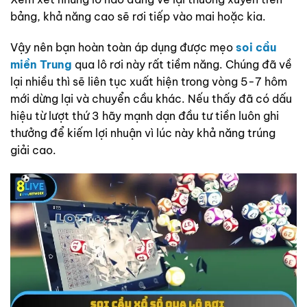
bảng, khả năng cao sẽ rơi tiếp vào mai hoặc kia.
Vậy nên bạn hoàn toàn áp dụng được mẹo
soi cầu
miền Trung
qua lô rơi này rất tiềm năng. Chúng đã về
lại nhiều thì sẽ liên tục xuất hiện trong vòng 5-7 hôm
mới dừng lại và chuyển cầu khác. Nếu thấy đã có dấu
hiệu từ lượt thứ 3 hãy mạnh dạn đầu tư tiền luôn ghi
thưởng để kiếm lợi nhuận vì lúc này khả năng trúng
giải cao.