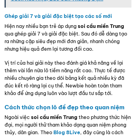
Ghép giải 7 và giải đặc biệt tạo các số mới
Hiện nay nhiều bạn trẻ áp dụng
soi cầu miền Trung
qua ghép giải 7 và giải đặc biệt. Sau đó dễ dàng tạo
ra những cặp siêu đẹp mới đơn giản, nhanh chóng
nhưng hiệu quả đem lại tương đối cao.
Vị trí của hai giải này theo đánh giá khả năng về lại
thêm vài lần nữa lô tiềm năng rất cao. Thực tế được
nhiều chuyên gia theo dõi bảng kết quả nhiều kỳ đã
đúc kết rõ ràng lại cụ thể. Newbie hoàn toàn tham
khảo để ứng dụng luôn vào lượt đầu tư sắp tới.
Cách thức chọn lô đề đẹp theo quan niệm
Ngoài việc
soi cầu miền Trung
theo phương thức hiện
đại, mọi người thử tham khảo dạng quan niệm phong
thủy, dân gian. Theo
Blog 8Live
, đây cũng là cách