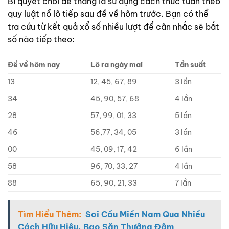
Bí quyết chơi dễ thắng là sử dụng cách thức tuân theo
quy luật nổ lô tiếp sau đề về hôm trước. Bạn có thể
tra cứu từ kết quả xổ số nhiều lượt để cân nhắc sẽ bắt
số nào tiếp theo:
Đề về hôm nay
Lô ra ngày mai
Tần suất
13
12, 45, 67, 89
3 lần
34
45, 90, 57, 68
4 lần
28
57, 99, 01, 33
5 lần
46
56,77, 34, 05
3 lần
00
45, 09, 17, 42
6 lần
58
96, 70, 33, 27
4 lần
88
65, 90, 21, 33
7 lần
Tìm Hiểu Thêm:
Soi Cầu Miền Nam Qua Nhiều
Cách Hữu Hiệu, Bao Săn Thưởng Đậm