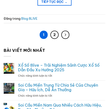
TIẾP TỤC ĐỌC
→
Đăng trong
Blog 8LIVE
1
2
BÀI VIẾT MỚI NHẤT
Xổ Số 8live – Trải Nghiệm Sảnh Cược Xổ Số
Dẫn Đầu Xu Hướng 2025
Chức năng bình luận bị tắt
ở
Xổ
Số
Soi Cầu Miền Trung Từ Chia Sẻ Của Chuyên
8live
Gia – Hữu Ích, Dễ Ăn Thưởng
–
Chức năng bình luận bị tắt
ở
Trải
Soi
Nghiệm
Cầu
Soi Cầu Miền Nam Qua Nhiều Cách Hữu Hiệu,
Sảnh
Miền
Cược