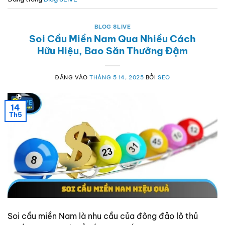
BLOG 8LIVE
Soi Cầu Miền Nam Qua Nhiều Cách
Hữu Hiệu, Bao Săn Thưởng Đậm
ĐĂNG VÀO
THÁNG 5 14, 2025
BỞI
SEO
14
Th5
Soi cầu miền Nam là nhu cầu của đông đảo lô thủ