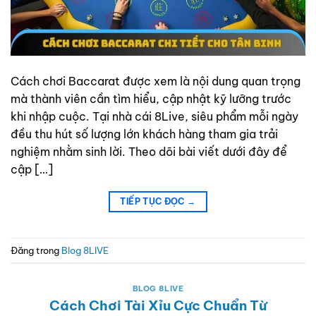
Cách chơi Baccarat được xem là nội dung quan trọng
mà thành viên cần tìm hiểu, cập nhật kỹ lưỡng trước
khi nhập cuộc. Tại nhà cái 8Live, siêu phẩm mỗi ngày
đều thu hút số lượng lớn khách hàng tham gia trải
nghiệm nhằm sinh lời. Theo dõi bài viết dưới đây để
cập […]
TIẾP TỤC ĐỌC
→
Đăng trong
Blog 8LIVE
BLOG 8LIVE
Cách Chơi Tài Xỉu Cực Chuẩn Từ