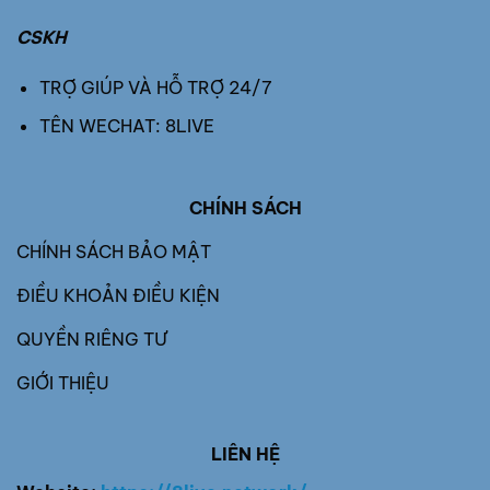
CSKH
TRỢ GIÚP VÀ HỖ TRỢ 24/7
TÊN WECHAT: 8LIVE
CHÍNH SÁCH
CHÍNH SÁCH BẢO MẬT
ĐIỀU KHOẢN ĐIỀU KIỆN
QUYỀN RIÊNG TƯ
GIỚI THIỆU
LIÊN HỆ