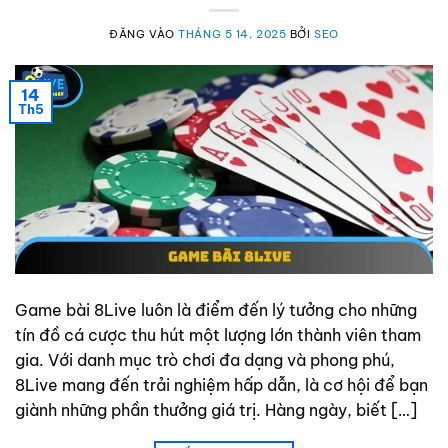
ĐĂNG VÀO
THÁNG 5 14, 2025
BỞI
SEO
14
Th5
Game bài 8Live luôn là điểm đến lý tưởng cho những
tín đồ cá cược thu hút một lượng lớn thành viên tham
gia. Với danh mục trò chơi đa dạng và phong phú,
8Live mang đến trải nghiệm hấp dẫn, là cơ hội để bạn
giành những phần thưởng giá trị. Hàng ngày, biết […]