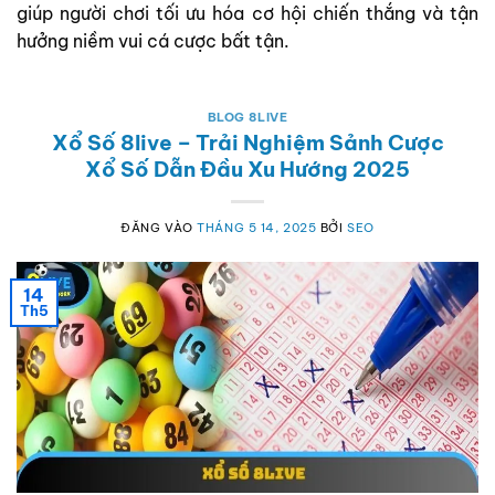
giúp người chơi tối ưu hóa cơ hội chiến thắng và tận
hưởng niềm vui cá cược bất tận.
BLOG 8LIVE
Xổ Số 8live – Trải Nghiệm Sảnh Cược
Xổ Số Dẫn Đầu Xu Hướng 2025
ĐĂNG VÀO
THÁNG 5 14, 2025
BỞI
SEO
14
Th5