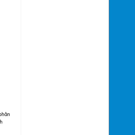
Trúng
–
Tại
Học
Nhà
Ngay
Cái
Bí
Quyết
Chơi
Bất
Bại
Tại
Nhà
Cái
 phân
h