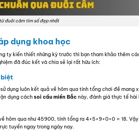
 từ đuôi câm tìm số đẹp nhất
 áp dụng khoa học
ng ty kiến thiết những kỳ trước thì bạn tham khảo thêm cá
iệm đã đúc kết và chia sẻ lại rất hữu ích:
 biệt
sử dụng luôn kết quả về hôm qua tính tổng chơi đề mang 
 vận dụng cách
soi cầu miền Bắc
này, đánh giá thực tế hài 
ệt về hôm qua như 45900, tính tổng ra 4+5+9+0+0 = 18. Vậy
 trực tuyến ngay trong ngày nay.