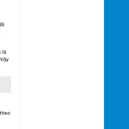
rất
a
 lô
 Vậy
 theo