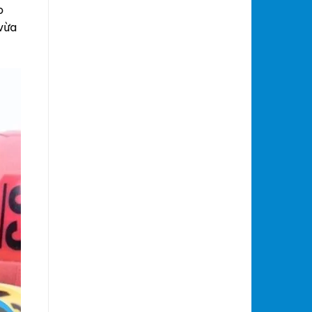
o
 vừa