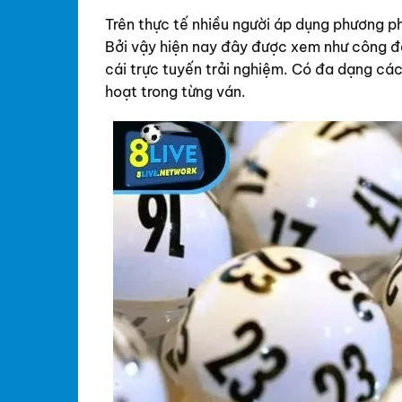
Trên thực tế nhiều người áp dụng phương ph
Bởi vậy hiện nay đây được xem như công đoạ
cái trực tuyến trải nghiệm. Có đa dạng các
hoạt trong từng ván.