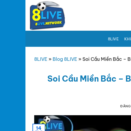
Bỏ
qua
nội
dung
8LIVE
KH
8LIVE
»
Blog 8LIVE
»
Soi Cầu Miền Bắc – B
Soi Cầu Miền Bắc – 
ĐĂNG
14