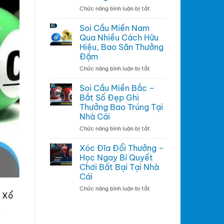
Sảnh
Chức năng bình luận bị tắt
ở
Cược
Soi
Xổ
Cầu
Soi Cầu Miền Nam
Số
Miền
Qua Nhiều Cách Hữu
Dẫn
Trung
Hiệu, Bao Săn Thưởng
Đầu
Từ
Đậm
Xu
Chia
Hướng
Sẻ
Chức năng bình luận bị tắt
ở
2025
Của
Soi
Chuyên
Cầu
Soi Cầu Miền Bắc –
Gia
Miền
Bắt Số Đẹp Ghi
–
Nam
Thưởng Bao Trúng Tại
Hữu
Qua
Nhà Cái
Ích,
Nhiều
Dễ
Cách
Chức năng bình luận bị tắt
ở
Ăn
Hữu
Soi
Thưởng
Hiệu,
Cầu
Xóc Đĩa Đổi Thưởng –
Bao
Miền
Học Ngay Bí Quyết
Săn
Bắc
Chơi Bất Bại Tại Nhà
Thưởng
–
Cái
Đậm
Bắt
Số
Chức năng bình luận bị tắt
ở
. Xổ
Đẹp
Xóc
Ghi
Đĩa
n
Thưởng
Đổi
Bao
Thưởng