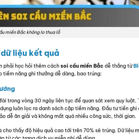
ầu miền Bắc không lo thua lỗ
dữ liệu kết quả
ần phải học hỏi thêm cách
soi cầu miền Bắc
dễ thắng từ
B
p tiềm năng ghi thưởng dễ dàng, bao trúng:
hướng
ài trong vòng 30 ngày liên tục để quan sát xem quy luật.
dụng luôn lọc ra danh sách cặp tiềm năng. Đầu tư tiền ghi
o dễ ăn giải và không mất quá nhiều công sức, thời gian.
 cho thấy độ hiệu quả cao tới trên 70% sẽ trúng. Dữ liệu 
hập từ các trang dịch vụ miễn phí dễ dùng.