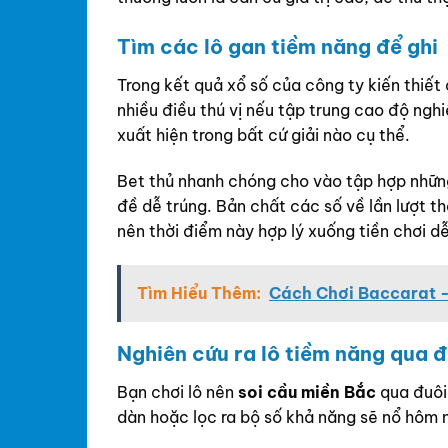
Tìm các lô gan tiềm năng để ghi
Trong kết quả xổ số của công ty kiến thiết
nhiều điều thú vị nếu tập trung cao độ ngh
xuất hiện trong bất cứ giải nào cụ thể.
Bet thủ nhanh chóng cho vào tập hợp nhữn
đề dễ trúng. Bản chất các số về lần lượt t
nên thời điểm này hợp lý xuống tiền chơi 
Tìm Hiểu Thêm:
Cách Chơi Baccarat 
Nghiên cứu ra lô tiềm năng qua 
Bạn chơi lô nên
soi cầu miền Bắc
qua đuôi 
dàn hoặc lọc ra bộ số khả năng sẽ nổ hôm n