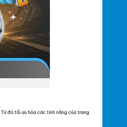
 Từ đó tối ưu hóa các tính năng của trang