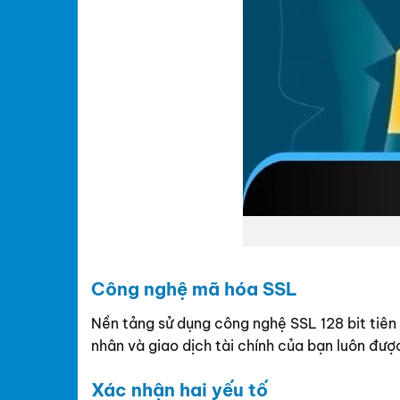
Công nghệ mã hóa SSL
Nền tảng sử dụng công nghệ SSL 128 bit tiên 
nhân và giao dịch tài chính của bạn luôn đượ
Xác nhận hai yếu tố