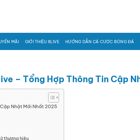
UYẾN MÃI
GIỚI THIỆU 8LIVE
HƯỚNG DẪN CÁ CƯỢC BÓNG ĐÁ
live – Tổng Hợp Thông Tin Cập N
n Cập Nhật Mới Nhất 2025
từ thương hiệu