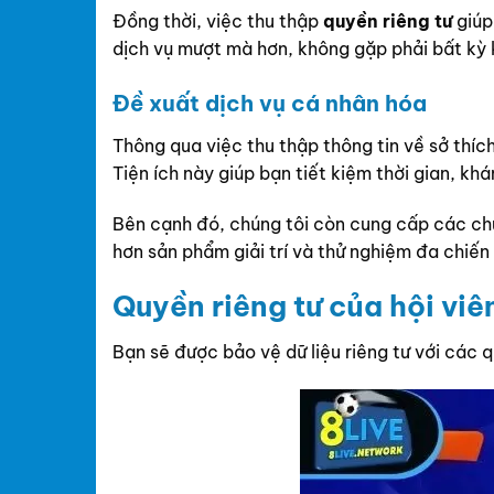
Đồng thời, việc thu thập
quyền riêng tư
giúp
dịch vụ mượt mà hơn, không gặp phải bất kỳ 
Đề xuất dịch vụ cá nhân hóa
Thông qua việc thu thập thông tin về sở thích
Tiện ích này giúp bạn tiết kiệm thời gian, k
Bên cạnh đó, chúng tôi còn cung cấp các chư
hơn sản phẩm giải trí và thử nghiệm đa chiến 
Quyền riêng tư của hội viê
Bạn sẽ được bảo vệ dữ liệu riêng tư với các