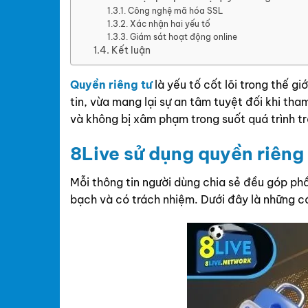
Công nghệ mã hóa SSL
Xác nhận hai yếu tố
Giám sát hoạt động online
Kết luận
Quyền riêng tư
là yếu tố cốt lõi trong thế gi
tin, vừa mang lại sự an tâm tuyệt đối khi th
và không bị xâm phạm trong suốt quá trình tr
8Live sử dụng quyền riêng
Mỗi thông tin người dùng chia sẻ đều góp phầ
bạch và có trách nhiệm. Dưới đây là những c