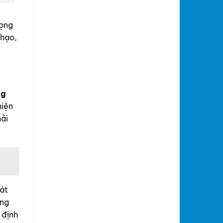
rọng
thạo,
ng
hiện
hải
sát
ụng
 định