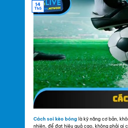
14
Th5
Cách soi kèo bóng
là kỹ năng cơ bản, khô
nhiên, để đạt hiệu quả cao, không phải ai 