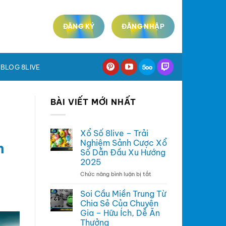
ĐĂNG KÝ
ĐĂNG NHẬP
BLOG 8LIVE
BÀI VIẾT MỚI NHẤT
Xổ Số 8live – Trải
Nghiệm Sảnh Cược Xổ
h
Số Dẫn Đầu Xu Hướng
2025
Chức năng bình luận bị tắt
ở
Xổ
Số
Soi Cầu Miền Trung Từ
8live
Chia Sẻ Của Chuyên
–
Gia – Hữu Ích, Dễ Ăn
Trải
Thưởng
Nghiệm