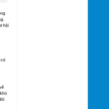
ong
ng.
ơ hội
i
 có
 về
 khó
dõi