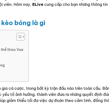
hội viên. Hôm nay,
8Live
cung cấp cho bạn những thông tin
 kèo bóng là gì
 thể thao Vua
ộng
m gia cá cược, trong bất kỳ trận đấu nào trên toàn cầu. Bằ
c yếu tố ảnh hưởng, thành viên đưa ra những quyết định đú
giúp giảm thiểu tối đa việc dự đoán theo cảm tính, đồng th