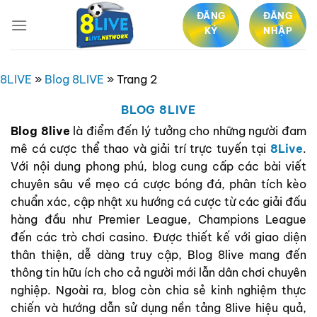
Bỏ
ĐĂNG
ĐĂNG
qua
KÝ
NHẬP
nội
dung
8LIVE
»
Blog 8LIVE
»
Trang 2
BLOG 8LIVE
Blog 8live
là điểm đến lý tưởng cho những người đam
mê cá cược thể thao và giải trí trực tuyến tại
8Live
.
Với nội dung phong phú, blog cung cấp các bài viết
chuyên sâu về mẹo cá cược bóng đá, phân tích kèo
chuẩn xác, cập nhật xu hướng cá cược từ các giải đấu
hàng đầu như Premier League, Champions League
đến các trò chơi casino. Được thiết kế với giao diện
thân thiện, dễ dàng truy cập, Blog 8live mang đến
thông tin hữu ích cho cả người mới lẫn dân chơi chuyên
nghiệp. Ngoài ra, blog còn chia sẻ kinh nghiệm thực
chiến và hướng dẫn sử dụng nền tảng 8live hiệu quả,