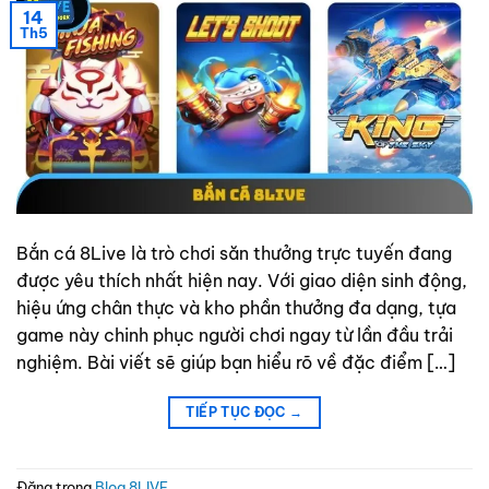
14
Th5
Bắn cá 8Live là trò chơi săn thưởng trực tuyến đang
được yêu thích nhất hiện nay. Với giao diện sinh động,
hiệu ứng chân thực và kho phần thưởng đa dạng, tựa
game này chinh phục người chơi ngay từ lần đầu trải
nghiệm. Bài viết sẽ giúp bạn hiểu rõ về đặc điểm […]
TIẾP TỤC ĐỌC
→
Đăng trong
Blog 8LIVE