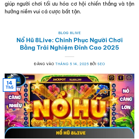
giúp người chơi tối ưu hóa cơ hội chiến thắng và tận
hưởng niềm vui cá cược bất tận.
BLOG 8LIVE
Nổ Hũ 8Live: Chinh Phục Người Chơi
Bằng Trải Nghiệm Đỉnh Cao 2025
ĐĂNG VÀO
THÁNG 5 14, 2025
BỞI
SEO
14
Th5